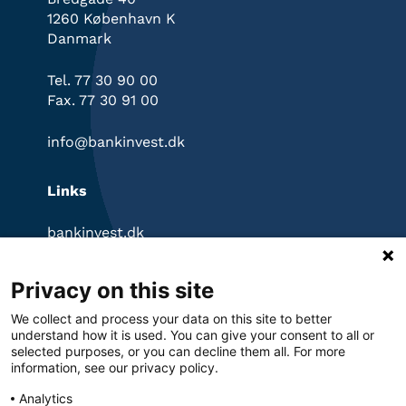
1260 København K
Danmark
Tel. 77 30 90 00
Fax. 77 30 91 00
info@bankinvest.dk
Links
bankinvest.dk
InvestorPortal
Klagevejledning
Privacy on this site
Ansvarsfraskrivelse
Privatlivspolitik
We collect and process your data on this site to better
Cookies
understand how it is used. You can give your consent to all or
selected purposes, or you can decline them all. For more
information, see our privacy policy.
Analytics