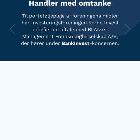
Handler med omtanke
Til porteføljepleje af foreningens midler
har Investeringsforeningen Kerne Invest
indgået en aftale med
BI Asset
Management Fondsmæglerselskab A/S
,
der hører under
BankInvest
-koncernen.
Hvad er en investeringsforening?
En investeringsforening er helt grundlæggende en
sammenslutning af investorer, der går sammen om
at få mest ud af deres opsparing gennem investering
i investeringsbeviser. Investerer du i Kerne Invest,
tager vi altså ansvaret for dine investeringer.