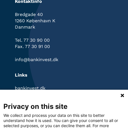
Kontaktinfo
Bredgade 40
1260 København K
Danmark
Tel. 77 30 90 00
Fax. 77 30 91 00
info@bankinvest.dk
Links
bankinvest.dk
InvestorPortal
Klagevejledning
Privacy on this site
Ansvarsfraskrivelse
Privatlivspolitik
We collect and process your data on this site to better
Cookies
understand how it is used. You can give your consent to all or
selected purposes, or you can decline them all. For more